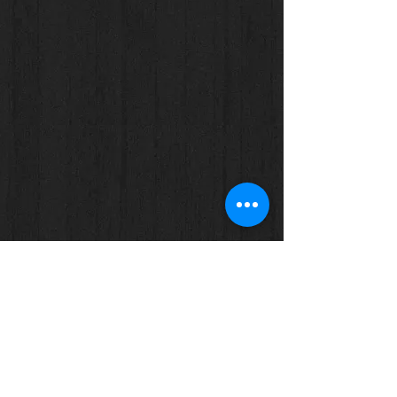
Veja mais...
© As imagens são protegidas por direitos autorais. Para publicação ou
reprodução entre em contato com Anderson Rodrigues (Jornalista - MTb.: